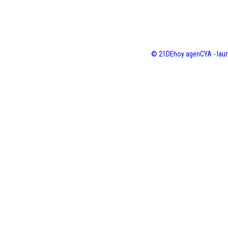
© 21DEhoy agenCYA - laun