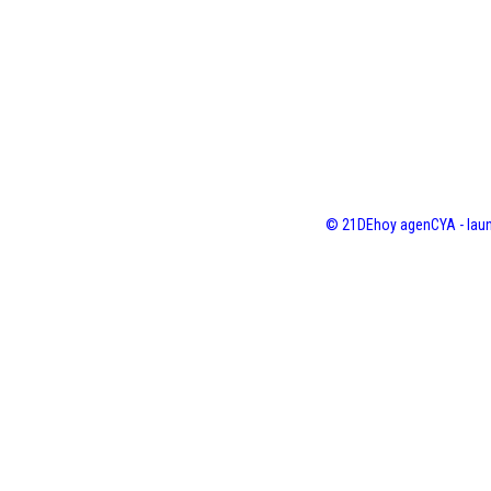
© 21DEhoy agenCYA - laun