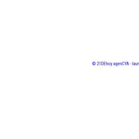
© 21DEhoy agenCYA - laun