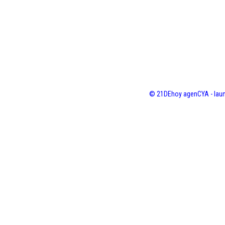
© 21DEhoy agenCYA - laun