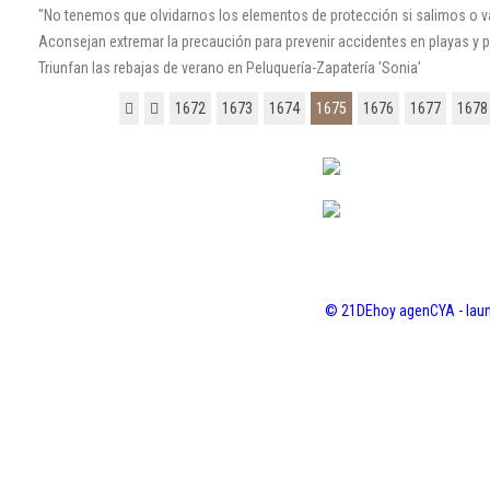
"No tenemos que olvidarnos los elementos de protección si salimos o v
Aconsejan extremar la precaución para prevenir accidentes en playas y 
Triunfan las rebajas de verano en Peluquería-Zapatería 'Sonia'
1672
1673
1674
1675
1676
1677
1678
© 21DEhoy agenCYA - laun