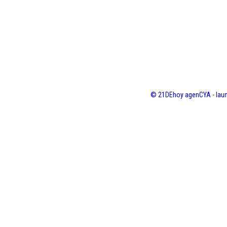
© 21DEhoy agenCYA - laun