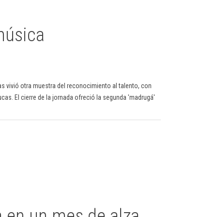
música
nas vivió otra muestra del reconocimiento al talento, con
ucas. El cierre de la jornada ofreció la segunda 'madrugá'
a en un mes de alza