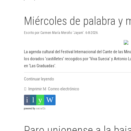
Miércoles de palabra y 
Escrito por Carmen María Meroño 'Jayam'. 6-8-2026.
La agenda cultural del Festival Internacional del Cante de las Mi
los dorados 'castilletes' recogidos por 'Viva Suecia' y Antonio L
en 'Las Graduadas'.
Continuar leyendo
Imprimir
Correo electrónico
powered by
social2s
Paro unionense a la baj