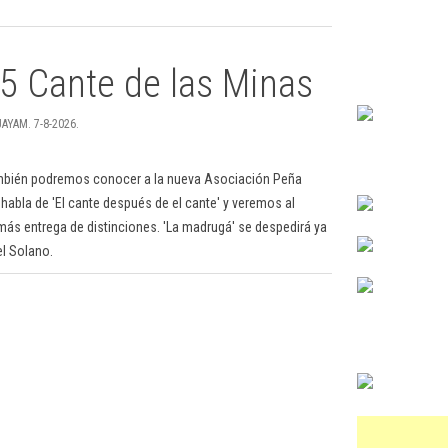
65 Cante de las Minas
JAYAM. 7-8-2026.
 También podremos conocer a la nueva Asociación Peña
abla de 'El cante después de el cante' y veremos al
n más entrega de distinciones. 'La madrugá' se despedirá ya
el Solano.