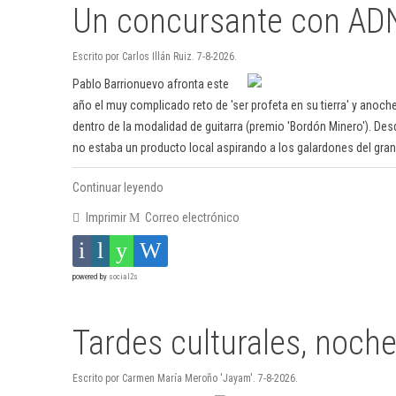
Un concursante con AD
Escrito por Carlos Illán Ruiz. 7-8-2026.
Pablo Barrionuevo afronta este
año el muy complicado reto de 'ser profeta en su tierra' y anoche
dentro de la modalidad de guitarra (premio 'Bordón Minero'). De
no estaba un producto local aspirando a los galardones del gra
Continuar leyendo
Imprimir
Correo electrónico
powered by
social2s
Tardes culturales, noch
Escrito por Carmen María Meroño 'Jayam'. 7-8-2026.