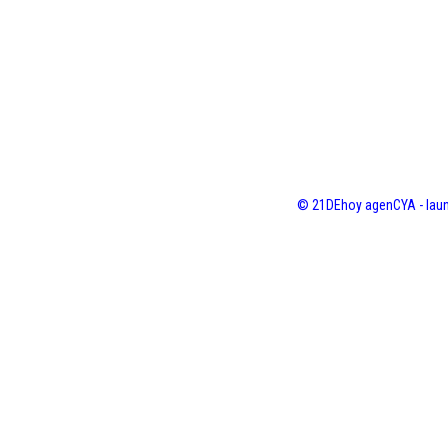
© 21DEhoy agenCYA - laun