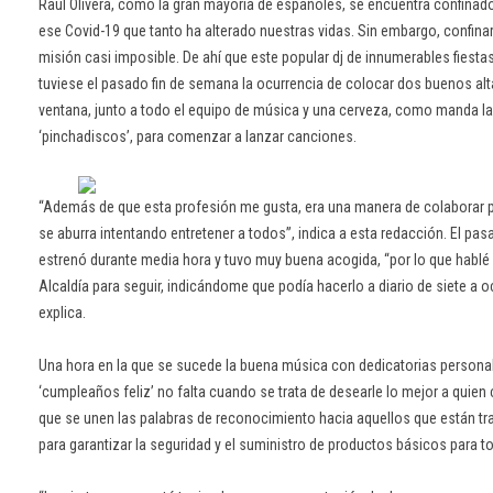
Raúl Olivera, como la gran mayoría de españoles, se encuentra confinado
ese Covid-19 que tanto ha alterado nuestras vidas. Sin embargo, confinar
misión casi imposible. De ahí que este popular dj de innumerables fiest
tuviese el pasado fin de semana la ocurrencia de colocar dos buenos al
ventana, junto a todo el equipo de música y una cerveza, como manda la 
‘pinchadiscos’, para comenzar a lanzar canciones.
“Además de que esta profesión me gusta, era una manera de colaborar p
se aburra intentando entretener a todos”, indica a esta redacción. El p
estrenó durante media hora y tuvo muy buena acogida, “por lo que hablé c
Alcaldía para seguir, indicándome que podía hacerlo a diario de siete a oc
explica.
Una hora en la que se sucede la buena música con dedicatorias personale
‘cumpleaños feliz’ no falta cuando se trata de desearle lo mejor a quien
que se unen las palabras de reconocimiento hacia aquellos que están tr
para garantizar la seguridad y el suministro de productos básicos para t