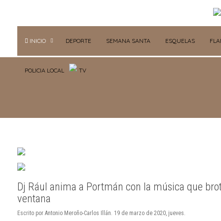
INICIO
DEPORTE
SEMANA SANTA
ESQUELAS
FL
POLICIA LOCAL
TV
Dj Rául anima a Portmán con la música que bro
ventana
Escrito por Antonio Meroño-Carlos Illán. 19 de marzo de 2020, jueves.