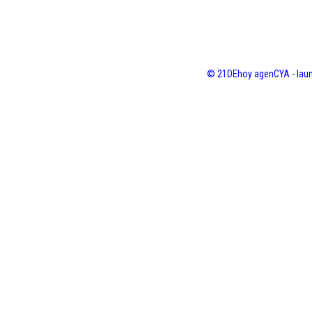
© 21DEhoy agenCYA - laun