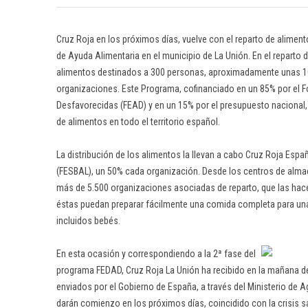
Cruz Roja en los próximos días, vuelve con el reparto de alimen
de Ayuda Alimentaria en el municipio de La Unión. En el reparto d
alimentos destinados a 300 personas, aproximadamente unas 100 
organizaciones. Este Programa, cofinanciado en un 85% por el
Desfavorecidas (FEAD) y en un 15% por el presupuesto nacional, i
de alimentos en todo el territorio español.
La distribución de los alimentos la llevan a cabo Cruz Roja Esp
(FESBAL), un 50% cada organización. Desde los centros de alma
más de 5.500 organizaciones asociadas de reparto, que las hace
éstas puedan preparar fácilmente una comida completa para una
incluidos bebés.
En esta ocasión y correspondiendo a la 2ª fase del
programa FEDAD, Cruz Roja La Unión ha recibido en la mañana de
enviados por el Gobierno de España, a través del Ministerio de 
darán comienzo en los próximos días, coincidido con la crisis s