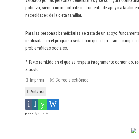
valorado por las personas beneficiarias y se configura como un
pobreza, siendo un importante instrumento de apoyo a la aliment
necesidades de la dieta familiar.
Para las personas beneficiarias se trata de un apoyo fundamen
implicadas en el programa señalaban que el programa cumple el o
problemáticas sociales.
* Texto remitido en el que se respeta íntegramente contenido, redac
artículo
Imprimir
Correo electrónico
Anterior
powered by
social2s