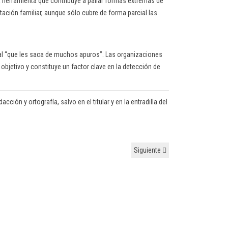
a herramienta que contribuye a paliar formas extremas de
ación familiar, aunque sólo cubre de forma parcial las
tal “que les saca de muchos apuros”. Las organizaciones
bjetivo y constituye un factor clave en la detección de
ción y ortografía, salvo en el titular y en la entradilla del
Siguiente