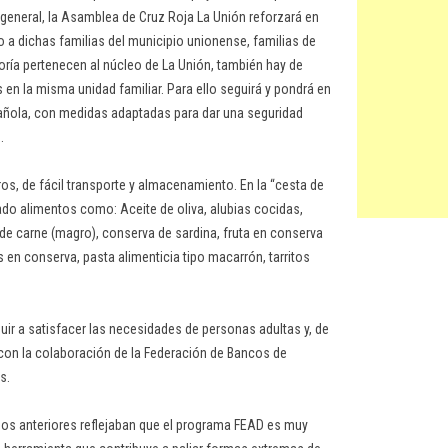
n general, la Asamblea de Cruz Roja La Unión reforzará en
 a dichas familias del municipio unionense, familias de
oría pertenecen al núcleo de La Unión, también hay de
en la misma unidad familiar. Para ello seguirá y pondrá en
pañola, con medidas adaptadas para dar una seguridad
.
s, de fácil transporte y almacenamiento. En la “cesta de
ado alimentos como: Aceite de oliva, alubias cocidas,
de carne (magro), conserva de sardina, fruta en conserva
s en conserva, pasta alimenticia tipo macarrón, tarritos
buir a satisfacer las necesidades de personas adultas y, de
con la colaboración de la Federación de Bancos de
s.
ños anteriores reflejaban que el programa FEAD es muy