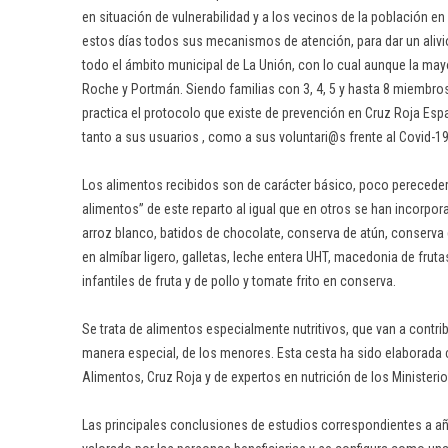
en situación de vulnerabilidad y a los vecinos de la población e
estos días todos sus mecanismos de atención, para dar un alivio
todo el ámbito municipal de La Unión, con lo cual aunque la may
Roche y Portmán. Siendo familias con 3, 4, 5 y hasta 8 miembros 
practica el protocolo que existe de prevención en Cruz Roja Es
tanto a sus usuarios , como a sus voluntari@s frente al Covid-19
Los alimentos recibidos son de carácter básico, poco perecedero
alimentos” de este reparto al igual que en otros se han incorpor
arroz blanco, batidos de chocolate, conserva de atún, conserva 
en almíbar ligero, galletas, leche entera UHT, macedonia de fruta
infantiles de fruta y de pollo y tomate frito en conserva.
Se trata de alimentos especialmente nutritivos, que van a contri
manera especial, de los menores. Esta cesta ha sido elaborada 
Alimentos, Cruz Roja y de expertos en nutrición de los Ministerio
Las principales conclusiones de estudios correspondientes a a