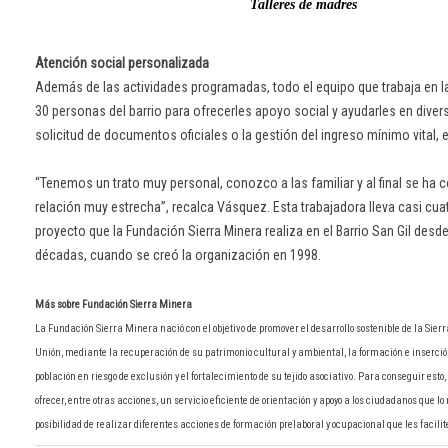
Talleres de madres
Atención social personalizada
Además de las actividades programadas, todo el equipo que trabaja en l
30 personas del barrio para ofrecerles apoyo social y ayudarles en dive
solicitud de documentos oficiales o la gestión del ingreso mínimo vital, e
“Tenemos un trato muy personal, conozco a las familiar y al final se ha 
relación muy estrecha”, recalca Vásquez. Esta trabajadora lleva casi cua
proyecto que la Fundación Sierra Minera realiza en el Barrio San Gil des
décadas, cuando se creó la organización en 1998.
Más sobre Fundación Sierra Minera
La Fundación Sierra Minera nació con el objetivo de promover el desarrollo sostenible de la Si
Unión, mediante la recuperación de su patrimonio cultural y ambiental, la formación e inserción
población en riesgo de exclusión y el fortalecimiento de su tejido asociativo. Para conseguir esto
ofrecer, entre otras acciones, un servicio eficiente de orientación y apoyo a los ciudadanos que lo
posibilidad de realizar diferentes acciones de formación prelaboral y ocupacional que les facili