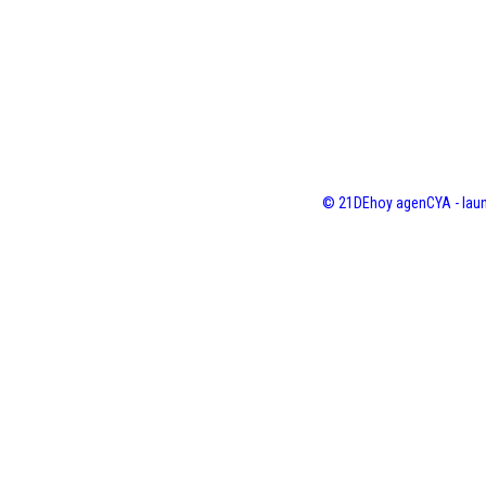
© 21DEhoy agenCYA - laun