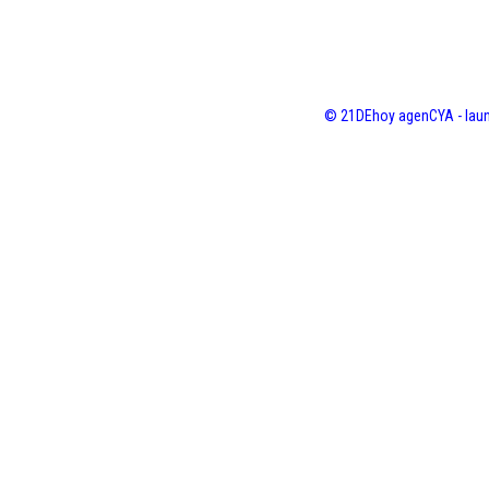
© 21DEhoy agenCYA - laun