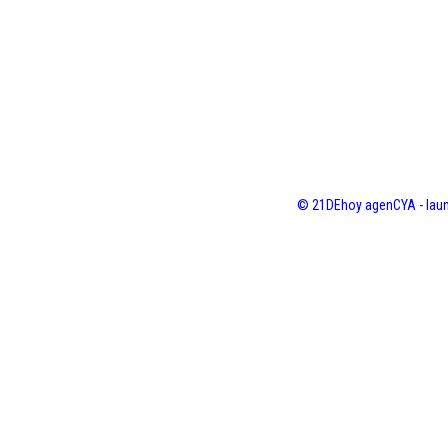
© 21DEhoy agenCYA - laun