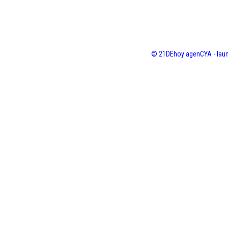
© 21DEhoy agenCYA - laun