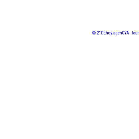
© 21DEhoy agenCYA - laun