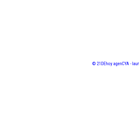
© 21DEhoy agenCYA - laun