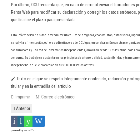
Por último, OCU recuerda que, en caso de error al enviar el borrador es p
Renta Web para modificar su declaración y corregir los datos erróneos, 
que finalice el plazo para presentarla.
Esta información ha sido elaborada por un equipo de abogados, economistas, estadísticos, ingenie
salud y la alimentación, editores y diseñadores de OCU que, en colaboración con otras organiza
consumidores y una red de laboratorios independientes, analizan desde 1975 los principales prod
consumo. Su trabajo se sustenta en los principios de ahorro, calidad, sostenibilidad y transparenc
independencia que le proporcionan sus 180.000 socios activos.
🖌️ Texto en el que se respeta íntegramente contenido, redacción y ortogr
titular y en la entradilla del artículo
Imprimir
Correo electrónico
Anterior
powered by
social2s