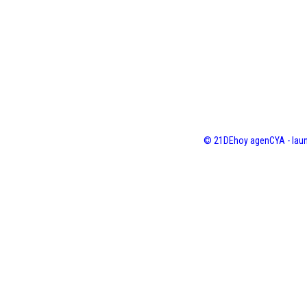
© 21DEhoy agenCYA - laun