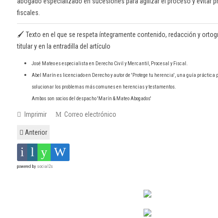
abogado especializado en sucesiones para agilizar el proceso y evitar p
fiscales.
🖌️ Texto en el que se respeta íntegramente contenido, redacción y ortogr
titular y en la entradilla del artículo
José Mateo es especialista en Derecho Civil y Mercantil, Procesal y Fiscal.
Abel Marín es licenciado en Derecho y autor de 'Protege tu herencia', una guía práctica p
solucionar los problemas más comunes en herencias y testamentos.
Ambos son socios del despacho 'Marín & Mateo Abogados'
Imprimir
Correo electrónico
Anterior
powered by
social2s