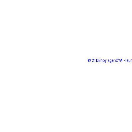
© 21DEhoy agenCYA - laun