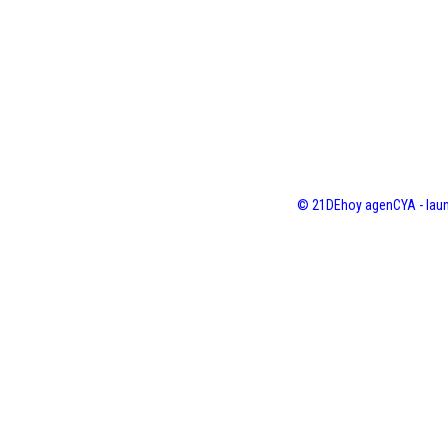
© 21DEhoy agenCYA - laun