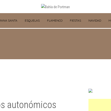
MANA SANTA
ESQUELAS
FLAMENCO
FIESTAS
NAVIDAD
H
os autonómicos