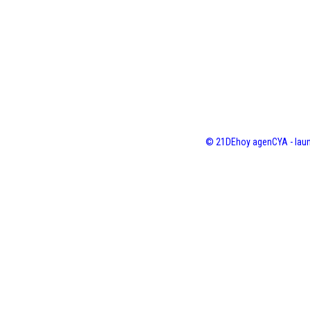
© 21DEhoy agenCYA - laun