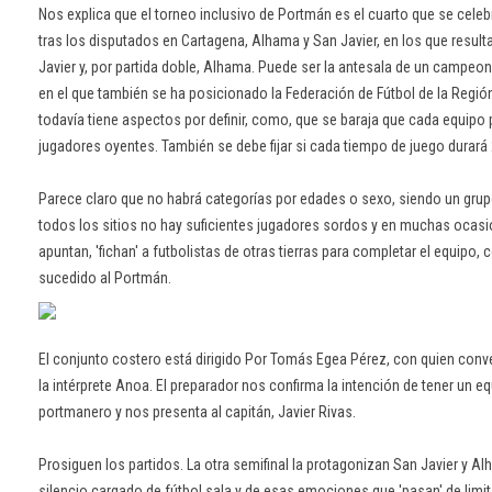
Nos explica que el torneo inclusivo de Portmán es el cuarto que se cele
tras los disputados en Cartagena, Alhama y San Javier, en los que resul
Javier y, por partida doble, Alhama. Puede ser la antesala de un campeon
en el que también se ha posicionado la Federación de Fútbol de la Regió
todavía tiene aspectos por definir, como, que se baraja que cada equipo 
jugadores oyentes. También se debe fijar si cada tiempo de juego durará
Parece claro que no habrá categorías por edades o sexo, siendo un gru
todos los sitios no hay suficientes jugadores sordos y en muchas oca
apuntan, 'fichan' a futbolistas de otras tierras para completar el equipo,
sucedido al Portmán.
El conjunto costero está dirigido Por Tomás Egea Pérez, con quien con
la intérprete Anoa. El preparador nos confirma la intención de tener un eq
portmanero y nos presenta al capitán, Javier Rivas.
Prosiguen los partidos. La otra semifinal la protagonizan San Javier y Al
silencio cargado de fútbol sala y de esas emociones que 'pasan' de limi