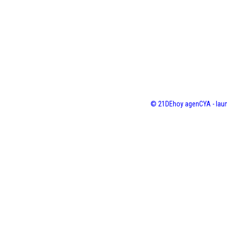
© 21DEhoy agenCYA - laun