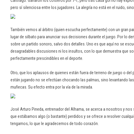
Carthago. Ganaron los costeros por 7-1, pero tras cada gol no hay explos
pero sí silenciosa entre los jugadores. La alegría no está en el ruido, sin
También vemos al árbitro (quien escucha perfectamente) con un gran pa
lugar de silbato para anunciar sus decisiones durante el juego. Por lo d
sobre un partido sonoro, salvo dos detalles. Uno es que aquí no se escu
desagradables discusiones ni los insultos, con lo que demuestra que so
perfectamente prescindibles en el deporte.
Otro, que los aplausos de quienes están fuera de terreno de juego o del 
están jugando no se efectúan chocando las palmas, sino levantando las
muñecas. Su efecto entra por la vía de la mirada.
José Arturo Pineda, entrenador del Alhama, se acerca a nosotros y nos
que estábamos algo (o bastante) perdidos y se ofrece a resolver cualqu
tengamos, lo que le agradecemos de todo corazón.