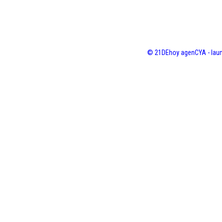
© 21DEhoy agenCYA - laun