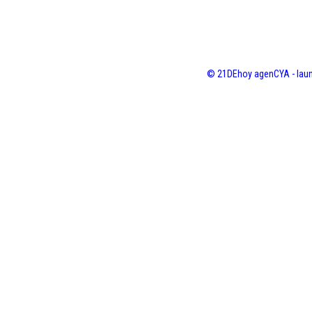
© 21DEhoy agenCYA - laun