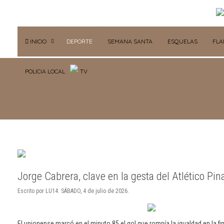
INICIO
DEPORTE
SEMANA SANTA
ESQUELAS
FL
POLICIA LOCAL
TV
Jorge Cabrera, clave en la gesta del Atlético Pin
Escrito por LU14. SÁBADO, 4 de julio de 2026.
El unionense marcó en el minuto 85 el gol que rompía la igualdad en la fina