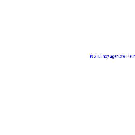
© 21DEhoy agenCYA - laun