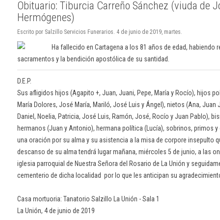
Obituario: Tiburcia Carreño Sánchez (viuda de J
Hermógenes)
Escrito por Salzillo Servicios Funerarios. 4 de junio de 2019, martes.
Ha fallecido en Cartagena a los 81 años de edad, habiendo 
sacramentos y la bendición apostólica de su santidad.
D.E.P.
Sus afligidos hijos (Agapito +, Juan, Juani, Pepe, María y Rocío), hijos po
María Dolores, José María, Mariló, José Luis y Ángel), nietos (Ana, Juan 
Daniel, Noelia, Patricia, José Luis, Ramón, José, Rocío y Juan Pablo), bis
hermanos (Juan y Antonio), hermana política (Lucía), sobrinos, primos y
una oración por su alma y su asistencia a la misa de corpore insepulto q
descanso de su alma tendrá lugar mañana, miércoles 5 de junio, a las o
iglesia parroquial de Nuestra Señora del Rosario de La Unión y seguida
cementerio de dicha localidad por lo que les anticipan su agradecimient
Casa mortuoria: Tanatorio Salzillo La Unión - Sala 1
La Unión, 4 de junio de 2019