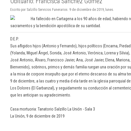
Obituario: Francisca Sánchez Gómez
Escrito por Salzillo Servicios Funerarios. 9 de diciembre de 2019, lunes.
Ha fallecido en Cartagena a los 90 años de edad, habiendo r
sacramentos y la bendición apostólica de su santidad.
D.E.P.
Sus afligidos hijos (Antonio y Fernando), hijos políticos (Encarna, Piedad
(Yolanda, Miguel Ángel, Sonida, José Antonio, Verónica, Lorena y Silvia),
José Antonio, Álvaro, Francisco Javier, Ana, José Javier, Elena, Mariona, C
Bienvenido), sobrinos, primos y demás familia ruegan una oración por su
a la misa de corpore insepulto que por el eterno descanso de su alma ten
9 de diciembre, a las cuatro y media d ela tarde en la iglesia parroquial 
Los Dolores (El Garbanzal), y seguidamente su conducción al cementerio 
que les anticipan su agradecimiento.
Casa mortuoria: Tanatorio Salzillo La Unión - Sala 3
La Unión, 9 de diciembre de 2019