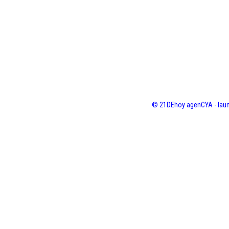
© 21DEhoy agenCYA - laun