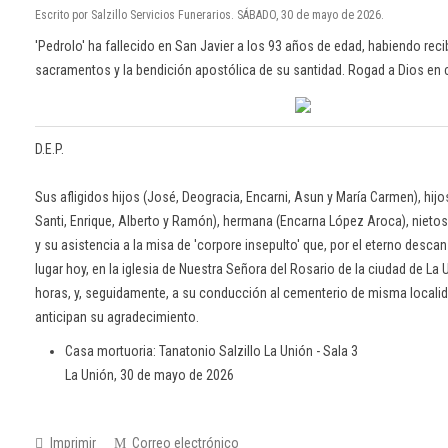
Escrito por Salzillo Servicios Funerarios. SÁBADO, 30 de mayo de 2026.
'Pedrolo' ha fallecido en San Javier a los 93 años de edad, habiendo rec
sacramentos y la bendición apostólica de su santidad. Rogad a Dios en 
D.E.P.
Sus afligidos hijos (José, Deogracia, Encarni, Asun y María Carmen), hijos
Santi, Enrique, Alberto y Ramón), hermana (Encarna López Aroca), nietos,
y su asistencia a la misa de 'corpore insepulto' que, por el eterno desca
lugar hoy, en la iglesia de Nuestra Señora del Rosario de la ciudad de La 
horas, y, seguidamente, a su conducción al cementerio de misma localida
anticipan su agradecimiento.
Casa mortuoria: Tanatonio Salzillo La Unión - Sala 3
La Unión, 30 de mayo de 2026
Imprimir
Correo electrónico