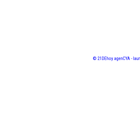
© 21DEhoy agenCYA - laun