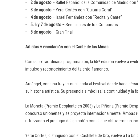
•
2 de agosto
– Ballet Español de la Comunidad de Madrid con “
•
3 de agosto
– Yerai Cortés con “Guitarra Coral”
•
4 de agosto
– Israel Fernández con “Recital y Cante”
•
5, 6 y 7 de agosto
– Semifinales de los Concursos
•
8 de agosto
– Gran Final
Artistas y vinculación con el Cante de las Minas
Con su extraordinaria programación, la 65ª edición vuelve a evide
impulso y reconocimiento del talento flamenco.
Arcángel, con una trayectoria ligada al Festival desde hace déc
su historia artística. Su presencia simboliza la continuidad y la f
La Moneta (Premio Desplante en 2003) y La Piñona (Premio Despl
concurso unionense y se proyecta internacionalmente. Ambas r
reforzando el prestigio del galardón con el que obtuvieron un in
Yerai Cortés, distinguido con el Castillete de Oro, vuelve a La 