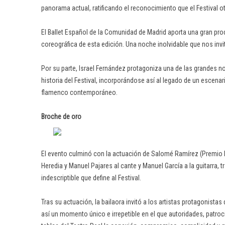
panorama actual, ratificando el reconocimiento que el Festival oto
El Ballet Español de la Comunidad de Madrid aporta una gran pr
coreográfica de esta edición. Una noche inolvidable que nos invit
Por su parte, Israel Fernández protagoniza una de las grandes no
historia del Festival, incorporándose así al legado de un escena
flamenco contemporáneo.
Broche de oro
El evento culminó con la actuación de Salomé Ramírez (Premio
Heredia y Manuel Pajares al cante y Manuel García a la guitarra, 
indescriptible que define al Festival.
Tras su actuación, la bailaora invitó a los artistas protagonistas
así un momento único e irrepetible en el que autoridades, patrocin