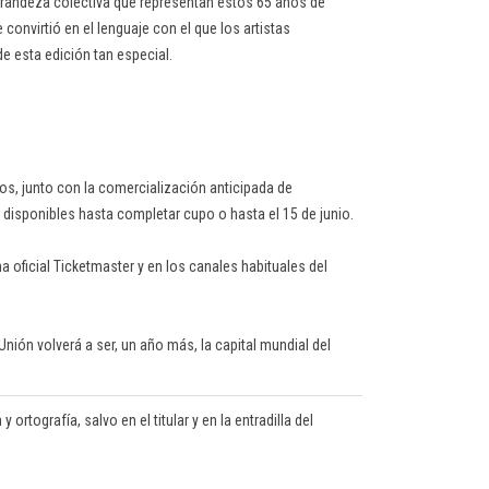
grandeza colectiva que representan estos 65 años de
onvirtió en el lenguaje con el que los artistas
 de esta edición tan especial.
os, junto con la comercialización anticipada de
d, disponibles hasta completar cupo o hasta el 15 de junio.
a oficial Ticketmaster y en los canales habituales del
nión volverá a ser, un año más, la capital mundial del
ortografía, salvo en el titular y en la entradilla del