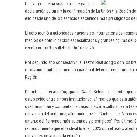
Un evento que ha supuesto además una
declaración cultural y la confirmación de La Unión y la Región 
ello desde uno de los espacios escénicos más prestigiosos de
El acto reunió a autoridades nacionales, internacionales, regiona
medios de comunicación especializados y grandes figuras del p
evento como ‘Castillete de Oro’ de 2025.
Por segundo año consecutivo, el Teatro Real acogió con los brazo
reforzando tanto la dimensión nacional del certamen como su p
Región.
Durante su intervención, Ignacio García-Belenguer, director genera
establecido entre ambas instituciones, afirmando que esta unión
que transmitan y compartan la pasión hacia la cultura, las artes 
relevancia del certamen, afirmando que “el Cante de las Minas es 
amante del flamenco más auténtico y prestigioso”. Por último, G
reconocimiento que el festival tuvo en 2025 con el teatro al entr
relevantes de la pasada edición.