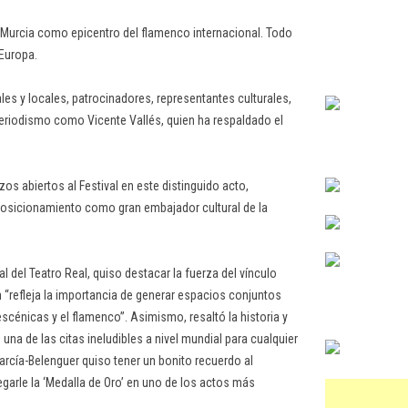
de Murcia como epicentro del flamenco internacional. Todo
 Europa.
les y locales, patrocinadores, representantes culturales,
eriodismo como Vicente Vallés, quien ha respaldado el
s abiertos al Festival en este distinguido acto,
osicionamiento como gran embajador cultural de la
l del Teatro Real, quiso destacar la fuerza del vínculo
 “refleja la importancia de generar espacios conjuntos
escénicas y el flamenco”. Asimismo, resaltó la historia y
una de las citas ineludibles a nivel mundial para cualquier
arcía-Belenguer quiso tener un bonito recuerdo al
egarle la ‘Medalla de Oro’ en uno de los actos más