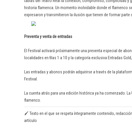
tablas del Teatro Real la conexión, compromiso, complicidad y 
historia flamenca. Un momento inolvidable donde el flamenco se c
expresaron y transmitieron la ilusión que tienen de formar parte
Preventa y venta de entradas
El Festival activará próximamente una preventa especial de abon
localidades en filas 1 a 10 y la categoría exclusiva Entradas Gol
Las entradas y abonos podrán adquirirse a través de la plataform
Festival.
La cuenta atrás para una edición histórica ya ha comenzado. La U
flamenco.
🖌️ Texto en el que se respeta íntegramente contenido, redacción y 
artículo