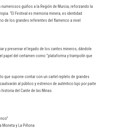
on numerosos guiños a la Región de Murcia, reforzando la
propia. “El Festival es memoria minera, es identidad
 uno de los grandes referentes del flamenco a nivel
ar y preservar el legado de los cantes mineros, dándole
ás el papel del certamen como “plataforma y trampolín que
llo que supone contar con un cartel repleto de grandes
utivarán al público y estrenos de auténtico lujo por parte
 historia del Cante de las Minas.
enco”
a Moneta y La Piñona