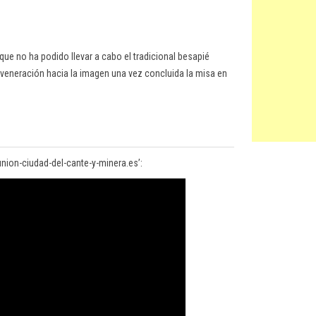
que no ha podido llevar a cabo el tradicional besapié
e veneración hacia la imagen una vez concluida la misa en
union-ciudad-del-cante-y-minera.es’: