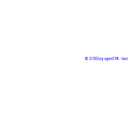
© 21DEhoy agenCYA - laun