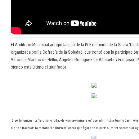
El Auditorio Municipal acogió la gala de la IV Exaltación de la Saeta 'Ciud
organizada por la Cofradía de la Soledad, que contó con la participación
Verónica Moreno de Hellín, Ángeles Rodríguez de Albacete y Francisco P.
siendo este último el triunfador.
El portal unionense 'la-union-ciudad-del-cante-y-minera.es' que administra Juanjo Carrillo tie
diario a través de la pestaña 'La Unión de Vídeos' que figura en la parte superior de este diario