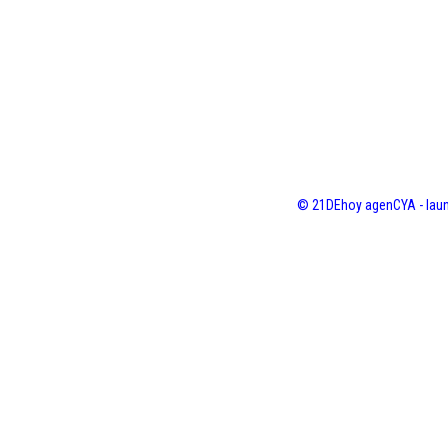
© 21DEhoy agenCYA - laun