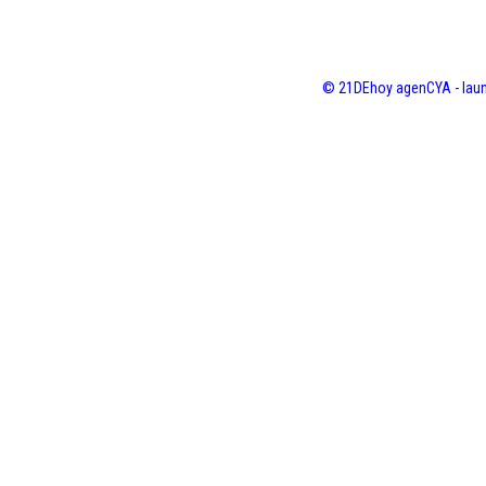
© 21DEhoy agenCYA - laun