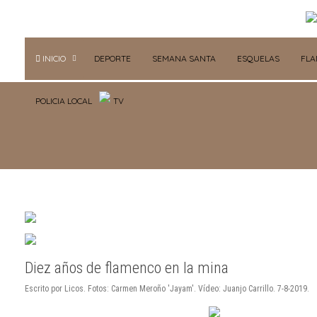
INICIO
DEPORTE
SEMANA SANTA
ESQUELAS
FL
POLICIA LOCAL
TV
Diez años de flamenco en la mina
Escrito por Licos. Fotos: Carmen Meroño 'Jayam'. Vídeo: Juanjo Carrillo. 7-8-2019.