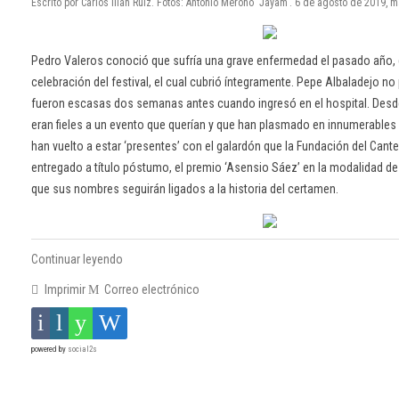
Escrito por Carlos Illán Ruiz. Fotos: Antonio Meroño 'Jayam'. 6 de agosto de 2019, m
Pedro Valeros conoció que sufría una grave enfermedad el pasado año, 
celebración del festival, el cual cubrió íntegramente. Pepe Albaladejo n
fueron escasas dos semanas antes cuando ingresó en el hospital. Des
eran fieles a un evento que querían y que han plasmado en innumerables 
han vuelto a estar ‘presentes’ con el galardón que la Fundación del Cante
entregado a título póstumo, el premio ‘Asensio Sáez’ en la modalidad de
que sus nombres seguirán ligados a la historia del certamen.
Continuar leyendo
Imprimir
Correo electrónico
powered by
social2s