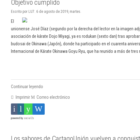
Objetivo cumplido
Escrito por LU7. 6 de agosto de 2019, martes.
El
unionense José Díaz (segundo por la derecha del lector en la imagen adj
asociación de kárate Dojo Miyagi, ya es rodukan (sexto dan) tras aprobar
budosai de Okinawa (Japón), donde ha participado en el cuarenta anivers
Internacional de Kárate Okinawa Goyu Ryu, que ha reunido a más de tres 
Continuar leyendo
Imprimir
Correo electrónico
powered by
social2s
Los sabores de CartagoUnión vuelven a conquista