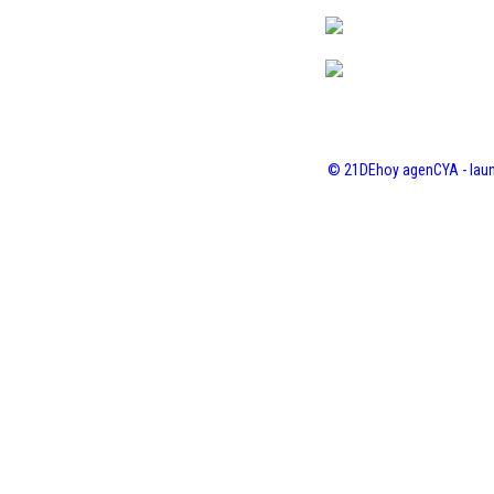
© 21DEhoy agenCYA - laun