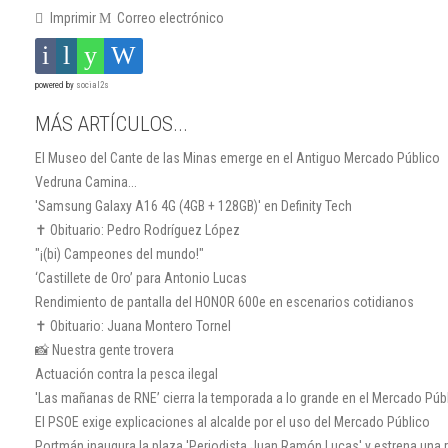
Imprimir
Correo electrónico
powered by
social2s
MÁS ARTÍCULOS...
El Museo del Cante de las Minas emerge en el Antiguo Mercado Público
Vedruna Camina...
'Samsung Galaxy A16 4G (4GB + 128GB)' en Definity Tech
✝️ Obituario: Pedro Rodríguez López
"¡(bi) Campeones del mundo!"
‘Castillete de Oro’ para Antonio Lucas
Rendimiento de pantalla del HONOR 600e en escenarios cotidianos
✝️ Obituario: Juana Montero Tornel
📸 Nuestra gente trovera
Actuación contra la pesca ilegal
'Las mañanas de RNE’ cierra la temporada a lo grande en el Mercado Púb
El PSOE exige explicaciones al alcalde por el uso del Mercado Público
Portmán inaugura la plaza 'Periodista Juan Ramón Lucas' y estrena una ru