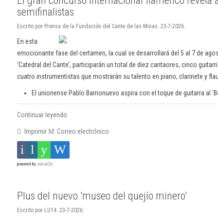
El gran concurso internacional flamenco revela 
semifinalistas
Escrito por Prensa de la Fundación del Cante de las Minas. 23-7-2026.
En esta
emocionante fase del certamen, la cual se desarrollará del 5 al 7 de agost
‘Catedral del Cante’, participarán un total de diez cantaores, cinco guitarr
cuatro instrumentistas que mostrarán su talento en piano, clarinete y flau
El unionense Pablo Barrionuevo aspira con el toque de guitarra al 
Continuar leyendo
Imprimir
Correo electrónico
powered by
social2s
Plus del nuevo 'museo del quejío minero'
Escrito por LU14. 23-7-2026.