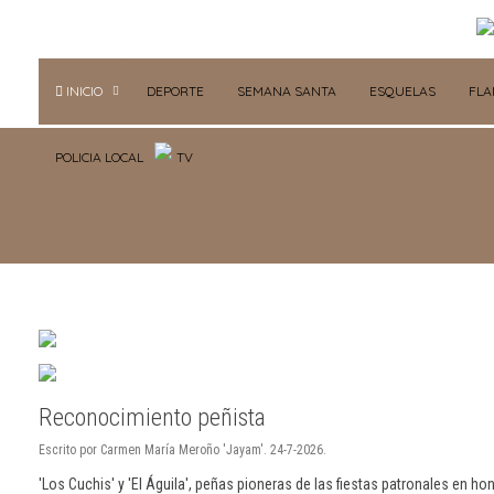
INICIO
DEPORTE
SEMANA SANTA
ESQUELAS
FL
POLICIA LOCAL
TV
Reconocimiento peñista
Escrito por Carmen María Meroño 'Jayam'. 24-7-2026.
'Los Cuchis' y 'El Águila', peñas pioneras de las fiestas patronales en ho