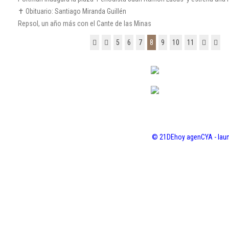
✝️ Obituario: Santiago Miranda Guillén
Repsol, un año más con el Cante de las Minas
5
6
7
8
9
10
11
© 21DEhoy agenCYA - laun