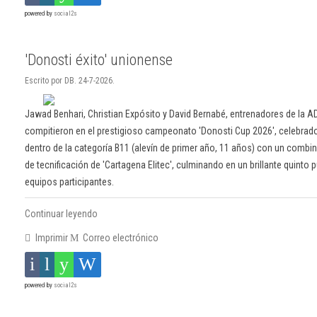
powered by
social2s
'Donosti éxito' unionense
Escrito por DB. 24-7-2026.
Jawad Benhari, Christian Expósito y David Bernabé, entrenadores de la AD
compitieron en el prestigioso campeonato 'Donosti Cup 2026', celebrado
dentro de la categoría B11 (alevín de primer año, 11 años) con un comb
de tecnificación de 'Cartagena Elitec', culminando en un brillante quinto 
equipos participantes.
Continuar leyendo
Imprimir
Correo electrónico
powered by
social2s