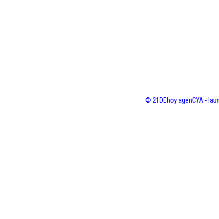
© 21DEhoy agenCYA - laun