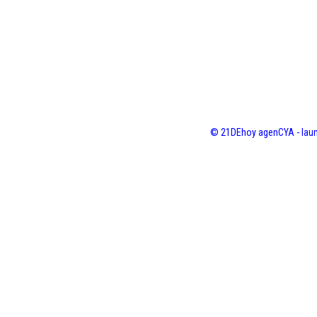
© 21DEhoy agenCYA - laun