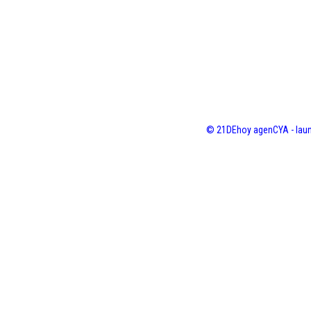
© 21DEhoy agenCYA - laun