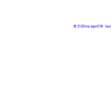
© 21DEhoy agenCYA - laun