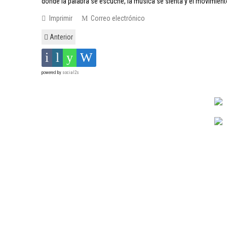
donde la palabra se escuche, la música se sienta y el movimien
Imprimir
Correo electrónico
Anterior
powered by
social2s