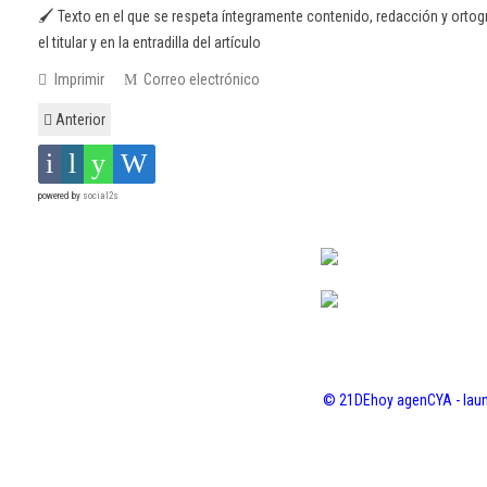
🖌️ Texto en el que se respeta íntegramente contenido, redacción y ortogr
el titular y en la entradilla del artículo
Imprimir
Correo electrónico
Anterior
powered by
social2s
© 21DEhoy agenCYA - laun