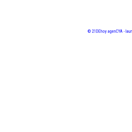
© 21DEhoy agenCYA - laun