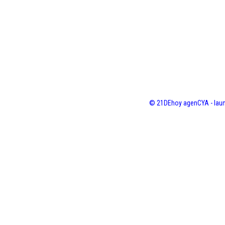
© 21DEhoy agenCYA - laun