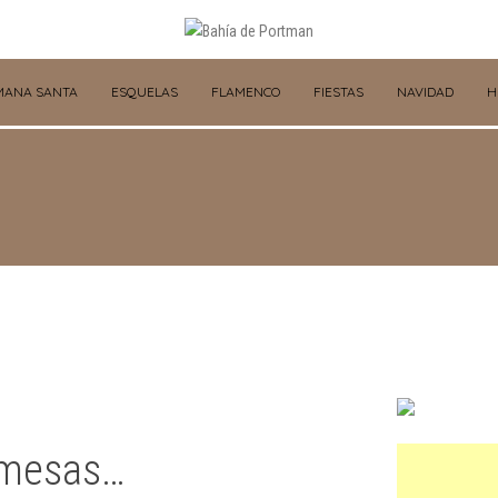
MANA SANTA
ESQUELAS
FLAMENCO
FIESTAS
NAVIDAD
H
omesas…