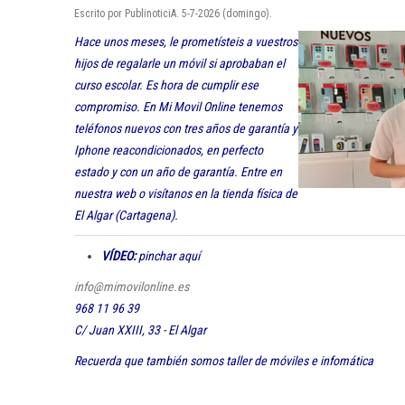
Escrito por PublinoticiA. 5-7-2026 (domingo).
Hace unos meses, le prometísteis a vuestros
hijos de regalarle un móvil si aprobaban el
curso escolar. Es hora de cumplir ese
compromiso. En Mi Movil Online tenemos
teléfonos nuevos con tres años de garantía y
Iphone reacondicionados, en perfecto
estado y con un año de garantía. Entre en
nuestra web o visítanos en la tienda física de
El Algar (Cartagena).
VÍDEO:
pinchar aquí
info@mimovilonline.es
968 11 96 39
C/ Juan XXIII, 33 - El Algar
Recuerda que también somos taller de móviles e infomática