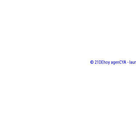
© 21DEhoy agenCYA - laun