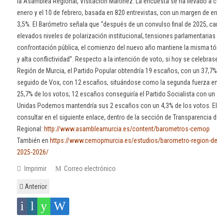
la Asamblea Regional, Visitación Martínez. La encuesta se ha llevado a c
enero y el 10 de febrero, basada en 820 entrevistas, con un margen de e
3,5%. El Barómetro señala que “después de un convulso final de 2025, ca
elevados niveles de polarización institucional, tensiones parlamentarias
confrontación pública, el comienzo del nuevo año mantiene la misma tón
y alta conflictividad”. Respecto a la intención de voto, si hoy se celebra
Región de Murcia, el Partido Popular obtendría 19 escaños, con un 37,7%
seguido de Vox, con 12 escaños, situándose como la segunda fuerza en 
25,7% de los votos; 12 escaños conseguiría el Partido Socialista con un 
Unidas Podemos mantendría sus 2 escaños con un 4,3% de los votos. E
consultar en el siguiente enlace, dentro de la sección de Transparencia 
Regional:
http://www.asambleamurcia.es/content/barometros-cemop
También en
https://www.cemopmurcia.es/estudios/barometro-region-de-
2025-2026/
Imprimir
Correo electrónico
Anterior