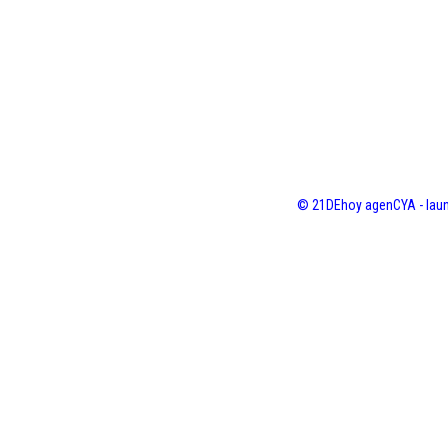
© 21DEhoy agenCYA - laun